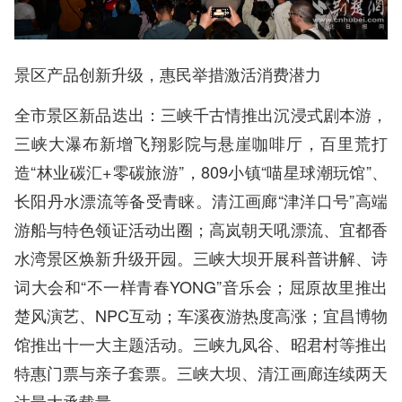
景区产品创新升级，惠民举措激活消费潜力
全市景区新品迭出：三峡千古情推出沉浸式剧本游，
三峡大瀑布新增飞翔影院与悬崖咖啡厅，百里荒打
造“林业碳汇+零碳旅游”，809小镇“喵星球潮玩馆”、
长阳丹水漂流等备受青睐。清江画廊“津洋口号”高端
游船与特色领证活动出圈；高岚朝天吼漂流、宜都香
水湾景区焕新升级开园。三峡大坝开展科普讲解、诗
词大会和“不一样青春YONG”音乐会；屈原故里推出
楚风演艺、NPC互动；车溪夜游热度高涨；宜昌博物
馆推出十一大主题活动。三峡九凤谷、昭君村等推出
特惠门票与亲子套票。三峡大坝、清江画廊连续两天
达最大承载量。