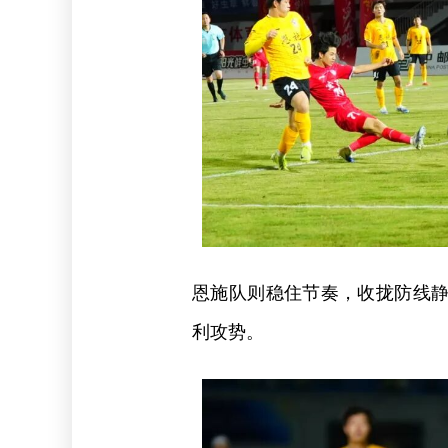
恩施队则稳住节奏，收拢防线
利攻势。