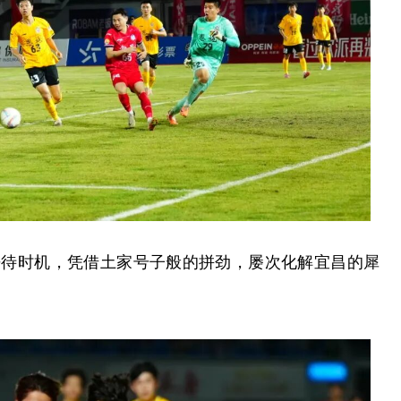
静待时机，凭借土家号子般的拼劲，屡次化解宜昌的犀