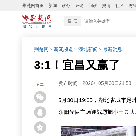
荆楚网首页
新闻
政务
评论
问政
舆情
社区
财
荆楚网
> 新闻频道
> 湖北新闻
> 最新消息
3:1！宜昌又赢了
发布时间：2026年05月30日21:53
5月30日19:35，湖北省城
东阳光队主场迎战恩施小土豆队