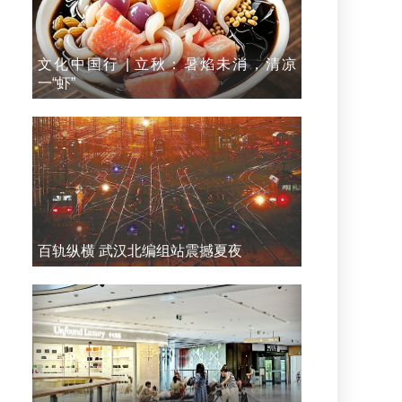
文化中国行 | 立秋：暑焰未消，清凉
一“虾”
百轨纵横 武汉北编组站震撼夏夜