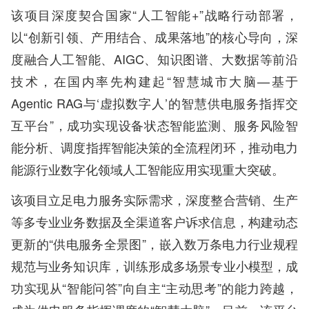
该项目深度契合国家“人工智能+”战略行动部署，
以“创新引领、产用结合、成果落地”的核心导向，深
度融合人工智能、AIGC、知识图谱、大数据等前沿
技术，在国内率先构建起“智慧城市大脑—基于
Agentic RAG与‘虚拟数字人’的智慧供电服务指挥交
互平台”，成功实现设备状态智能监测、服务风险智
能分析、调度指挥智能决策的全流程闭环，推动电力
能源行业数字化领域人工智能应用实现重大突破。
该项目立足电力服务实际需求，深度整合营销、生产
等多专业业务数据及全渠道客户诉求信息，构建动态
更新的“供电服务全景图”，嵌入数万条电力行业规程
规范与业务知识库，训练形成多场景专业小模型，成
功实现从“智能问答”向自主“主动思考”的能力跨越，