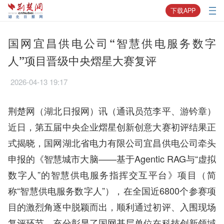
下载APP
国网宜昌供电公司“智慧供电服务数字
人”项目晋级中央熠星大赛复评
2026-04-13 19:17
荆楚网（湖北日报网）讯（通讯员范李平、游钤章）
近日，第五届中央企业熠星创新创意大赛初评结果正
式揭晓，国网湖北省电力有限公司宜昌供电公司牵头
申报的《智慧城市大脑——基于Agentic RAG与“虚拟
数字人”的智慧供电服务指挥交互平台》项目（简
称“智慧供电服务数字人”），在全国近6800个参赛项
目的激烈角逐中脱颖而出，顺利通过初评、入围现场
复评环节，充分彰显了国网基层单位在科技创新领域