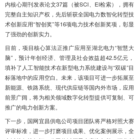
内核心期刊发表论文37篇（被SCI、EI检索），拥有
完整自主知识产权，先后斩获全国电力数智化转型技
术创新应用“智创奖”等16项电力技术创新奖项，彰显
了强劲的创新实力。
目前，项目核心算法正推广应用至湖北电力“智慧大
脑”，预计年创经济、管理及社会效益超42.5亿元，
填补了人工智能技术在新型电力系统建设与“双碳”目
标落地中的应用空白。未来，该项目可进一步拓展至
新能源、铁路系统、现代供应链等国内外市场，应用
前景广阔，将为相关领域数字化转型提供可复制、可
推广的电力创新方案。
下一步，国网宜昌供电公司项目团队将严格对照大赛
评审标准，进一步打磨项目成果、优化案例展示，全