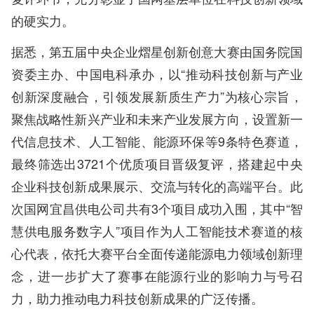
的硬实力。
据悉，第五届中央企业熠星创新创意大赛由国务院国
资委主办、中国电科承办，以“推动科技创新与产业
创新深度融合，引领发展新质生产力”为核心宗旨，
聚焦战略性新兴产业和未来产业发展方向，设置新一
代信息技术、人工智能、能源环保等9条特色赛道，
最终筛选出3721个优质项目晋级复评，搭建起中央
企业科技创新成果展示、交流与转化的高端平台。此
次国网宜昌供电公司共有3个项目成功入围，其中“智
慧供电服务数字人”项目作为人工智能技术赛道的核
心代表，依托大赛平台全面传递能源电力领域创新理
念，进一步扩大了赛事在能源行业的影响力与号召
力，助力推动电力科技创新成果的广泛传播。