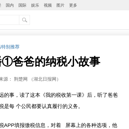
经
国内
国际
娱乐
视频
图片
更多
昌特别推荐
播①爸爸的纳税小故事
来源：
荆楚网 ​（湖北日报网）
远的事，读了这本《我的税收第一课》后，听了爸爸
税是每 个公民都要认真履行的义务。
税APP填报缴税信息，对着 屏幕上的各种选项，他