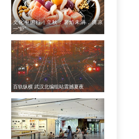
文化中国行 | 立秋：暑焰未消，清凉
一“虾”
百轨纵横 武汉北编组站震撼夏夜