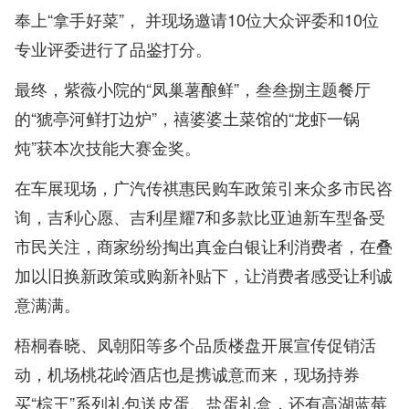
奉上“拿手好菜”， 并现场邀请10位大众评委和10位
专业评委进行了品鉴打分。
最终，紫薇小院的“凤巢薯酿鲜”，叁叁捌主题餐厅
的“猇亭河鲜打边炉”，禧婆婆土菜馆的“龙虾一锅
炖”获本次技能大赛金奖。
在车展现场，广汽传祺惠民购车政策引来众多市民咨
询，吉利心愿、吉利星耀7和多款比亚迪新车型备受
市民关注，商家纷纷掏出真金白银让利消费者，在叠
加以旧换新政策或购新补贴下，让消费者感受让利诚
意满满。
梧桐春晓、凤朝阳等多个品质楼盘开展宣传促销活
动，机场桃花岭酒店也是携诚意而来，现场持券
买“棕王”系列礼包送皮蛋、盐蛋礼盒，还有高湖蓝莓