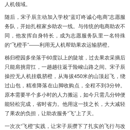
人机领域。
随后，宋子辰主动加入学校“蓝叮咚诚心电商”志愿服
务队，开始扎根家乡助农一线。与传统的电商助农不
同，他发挥自身特长，成为志愿服务队里一名特殊
的“飞橙手”——利用无人机帮助果农运输脐橙。
秭归橙园多坐落于60度以上的陡坡，过去果农采摘后
只能肩挑背扛，一趟趟往返于险峻山路之间。宋子辰
操控无人机挂载脐橙，从海拔450米的山顶起飞，绕
过山包，精准降落在山脚收购点，全程不到3分钟。
原本需要半个多小时的人力搬运，如今只需几分钟便
能轻松完成，省时省力。他用这一技之长，大大减轻
了果农的负担，让助农服务“飞”上了天。
一次次“飞橙”实践，让宋子辰攒下了扎实的飞行与改