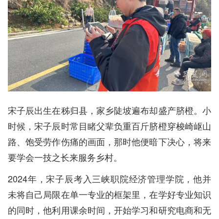
宋子辰出生在秭归县，家乡陡坡遍布却盛产脐橙。小
时候，宋子辰时常目睹父辈负重百斤脐橙穿梭崎岖山
路、饱受劳作伤痛的画面，那时他便暗下决心，将来
要学会一技之长来服务乡村。
2024年，宋子辰考入三峡职院经济管理学院，他并
未将自己局限在单一专业的框架里，在学好专业知识
的同时，他利用课余时间，开始学习和研究电商和无