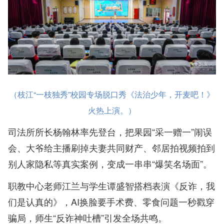
（枝江“一枝独秀”校园专场脱口秀《法治少年，开麦吧！》
火热上演。）
司法所所长杨翰林率先登台，把果园“采一赠一”闹误
会、大爷给主播刷掉夫妻共同财产、邻居拍视频拍到
别人家隐私等真实案例，变成一串串“爆笑名场面”。
职教中心老师江兰与学生谭盛智搭档表演《反诈，我
们是认真的》，AI换脸要手术费、零食问题一秒戳穿
骗局，师生“反诈神吐槽”引发全场共鸣。