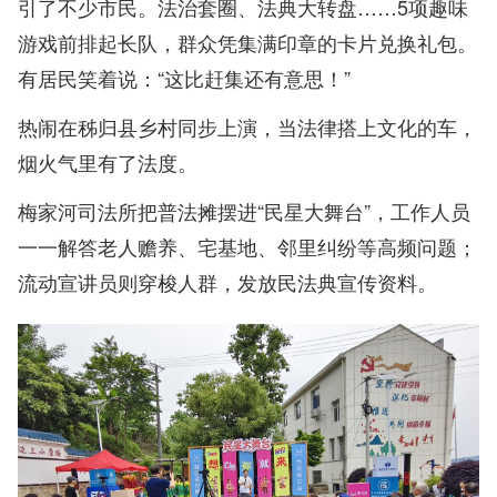
引了不少市民。法治套圈、法典大转盘……5项趣味
游戏前排起长队，群众凭集满印章的卡片兑换礼包。
有居民笑着说：“这比赶集还有意思！”
热闹在秭归县乡村同步上演，当法律搭上文化的车，
烟火气里有了法度。
梅家河司法所把普法摊摆进“民星大舞台”，工作人员
一一解答老人赡养、宅基地、邻里纠纷等高频问题；
流动宣讲员则穿梭人群，发放民法典宣传资料。