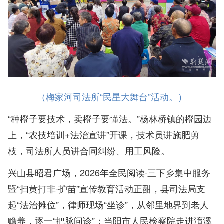
（梅家河司法所“民星大舞台”活动。）
“种橙子要技术，卖橙子要懂法。”杨林桥镇的橙园边
上，“农技培训+法治宣讲”开课，技术员讲施肥剪
枝，司法所人员讲合同纠纷、用工风险。
兴山县昭君广场，2026年全民阅读·三下乡集中服务
暨“扫黄打非·护苗”宣传教育活动正酣，县司法局支
起“法治摊位”，律师现场“坐诊”，从邻里地界到老人
赡养，逐一“把脉问诊”；当阳市人民检察院走进淯溪