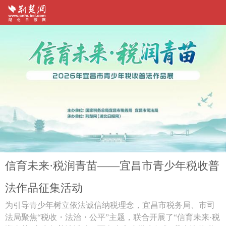
信育未来·税润青苗——宜昌市青少年税收普
法作品征集活动
为引导青少年树立依法诚信纳税理念，宜昌市税务局、市司
法局聚焦“税收・法治・公平”主题，联合开展了“信育未来·税